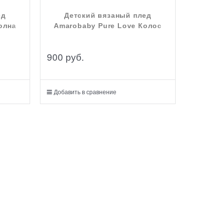
ед
Детский вязаный плед
олна
Amarobaby Pure Love Колос
900
 руб.
Добавить в сравнение