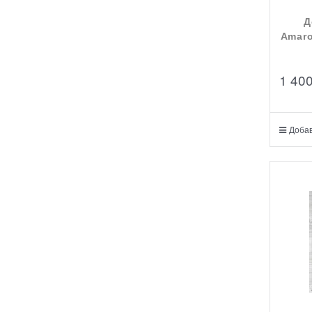
Д
Amaro
1 40
Добав