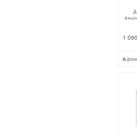
Д
Amar
1 09
Добав