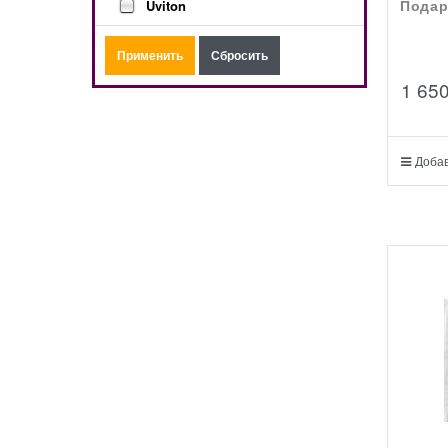
Uviton
Подар
1 65
Добав