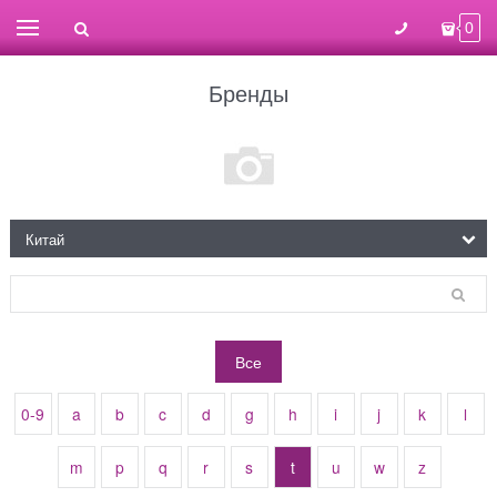
0
Бренды
Все
0-9
a
b
c
d
g
h
i
j
k
l
m
p
q
r
s
t
u
w
z