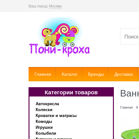
Ваш город:
Москва
Главная
Каталог
Бренды
Доставка
Ван
Категории товаров
Автокресла
Главная
Коляски
Кроватки и матрасы
Комоды
Игрушки
Колыбели
Купание и гигиена