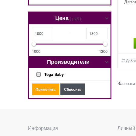
Детс
Цена
( руб.)
-
1000
1300
Производители
Добав
Tega Baby
Ванночки
Информация
Личный 